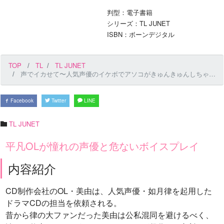
判型：電子書籍
シリーズ：TL JUNET
ISBN：ボーンデジタル
TOP
TL
TL JUNET
声でイカせて〜人気声優のイケボでアソコがきゅんきゅんしちゃう〜 1
Facebook
Twitter
LINE
TL JUNET
平凡OLが憧れの声優と危ないボイスプレイ
内容紹介
CD制作会社のOL・美由は、人気声優・如月律を起用した
ドラマCDの担当を依頼される。
昔から律の大ファンだった美由は公私混同を避けるべく、