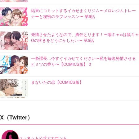
結果にコミットするイカせまくりジム〜メロいジムトレー
ナーと秘密のラブレッスン〜 第6話
発情させたようなので、責任とります！〜陽キャαは陰キャ
Ωの疼きをどうにかしたい〜 第5話
一条課長…今すぐイカせてください〜私を毎晩発情させる
ヒミツの香り〜【COMICS版】 3
まないたの恋【COMICS版】
X（Twitter）
ジュネット公式アカウント