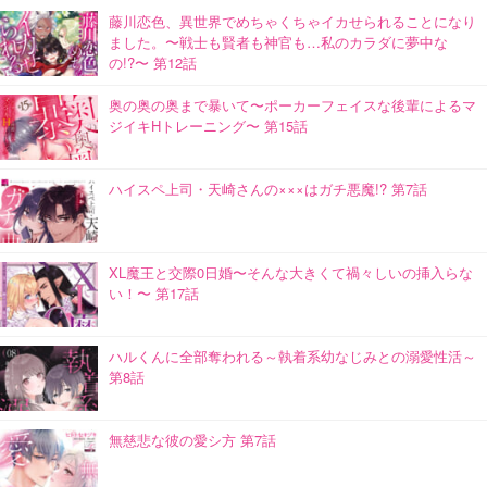
藤川恋色、異世界でめちゃくちゃイカせられることになり
ました。〜戦士も賢者も神官も…私のカラダに夢中な
の!?〜 第12話
奥の奥の奥まで暴いて〜ポーカーフェイスな後輩によるマ
ジイキHトレーニング〜 第15話
ハイスペ上司・天崎さんの×××はガチ悪魔!? 第7話
XL魔王と交際0日婚〜そんな大きくて禍々しいの挿入らな
い！〜 第17話
ハルくんに全部奪われる～執着系幼なじみとの溺愛性活～
第8話
無慈悲な彼の愛シ方 第7話