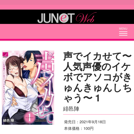
Togg
navig
声でイカせて〜
人気声優のイケ
ボでアソコがき
ゅんきゅんしち
ゃう〜 1
緋邑陣
発売日：2021年9月18日
本体価格：100円