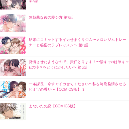
第8話
無慈悲な彼の愛シ方 第7話
結果にコミットするイカせまくりジム〜メロいジムトレー
ナーと秘密のラブレッスン〜 第6話
発情させたようなので、責任とります！〜陽キャαは陰キャ
Ωの疼きをどうにかしたい〜 第5話
一条課長…今すぐイカせてください〜私を毎晩発情させる
ヒミツの香り〜【COMICS版】 3
まないたの恋【COMICS版】