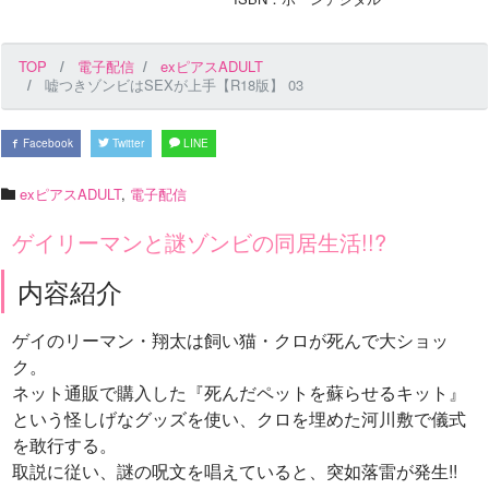
TOP
電子配信
exピアスADULT
嘘つきゾンビはSEXが上手【R18版】 03
Facebook
Twitter
LINE
exピアスADULT
,
電子配信
ゲイリーマンと謎ゾンビの同居生活!!?
内容紹介
ゲイのリーマン・翔太は飼い猫・クロが死んで大ショッ
ク。
ネット通販で購入した『死んだペットを蘇らせるキット』
という怪しげなグッズを使い、クロを埋めた河川敷で儀式
を敢行する。
取説に従い、謎の呪文を唱えていると、突如落雷が発生!!