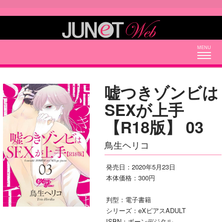
Togg
navig
嘘つきゾンビは
SEXが上手
【R18版】 03
鳥生ヘリコ
発売日：2020年5月23日
本体価格：300円
判型：電子書籍
シリーズ：eXピアスADULT
ISBN：ボーンデジタル