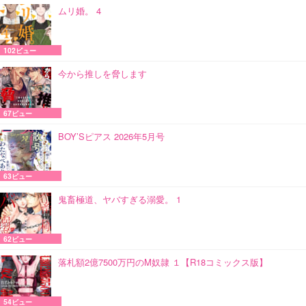
ムリ婚。 4
102ビュー
今から推しを脅します
67ビュー
BOY’Sピアス 2026年5月号
63ビュー
鬼畜極道、ヤバすぎる溺愛。 1
62ビュー
落札額2億7500万円のM奴隷 １【R18コミックス版】
54ビュー