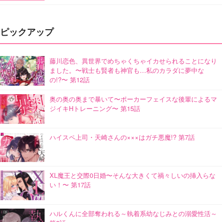
ピックアップ
藤川恋色、異世界でめちゃくちゃイカせられることになり
ました。〜戦士も賢者も神官も…私のカラダに夢中な
の!?〜 第12話
奥の奥の奥まで暴いて〜ポーカーフェイスな後輩によるマ
ジイキHトレーニング〜 第15話
ハイスペ上司・天崎さんの×××はガチ悪魔!? 第7話
XL魔王と交際0日婚〜そんな大きくて禍々しいの挿入らな
い！〜 第17話
ハルくんに全部奪われる～執着系幼なじみとの溺愛性活～