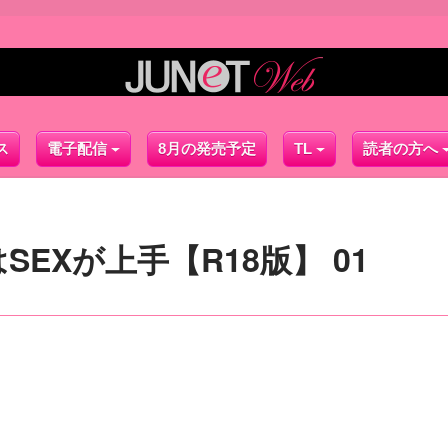
ス
電子配信
8月の発売予定
TL
読者の方へ
EXが上手【R18版】 01