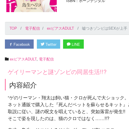
ISBN：ボーンデジタル
TOP
電子配信
exピアスADULT
嘘つきゾンビはSEXが上手【R
Facebook
Twitter
LINE
exピアスADULT
,
電子配信
ゲイリーマンと謎ゾンビの同居生活!!?
内容紹介
“ゲのリーマン・翔太は飼い猫・クロが死んで大ショック。
ネット通販で購入した『死んだペットを蘇らせるキット』
取説に従い、謎の呪文を唱えていると、突如落雷が発生!!
そこで姿を現したのは、猫のクロではなく……!!?