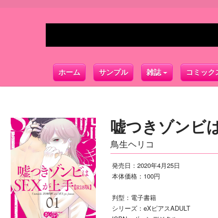
ホーム
サンプル
雑誌
コミック
嘘つきゾンビはS
鳥生ヘリコ
発売日：2020年4月25日
本体価格：100円
判型：電子書籍
シリーズ：eXピアスADULT