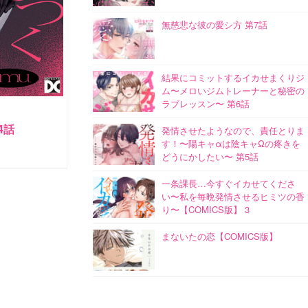
無慈悲な彼の愛シ方 第7話
結果にコミットするイカせまくりジ
ム〜メロいジムトレーナーと秘密の
ラブレッスン〜 第6話
4話
発情させたようなので、責任とりま
す！〜陽キャαは陰キャΩの疼きを
どうにかしたい〜 第5話
一条課長…今すぐイカせてくださ
い〜私を毎晩発情させるヒミツの香
り〜【COMICS版】 3
まないたの恋【COMICS版】