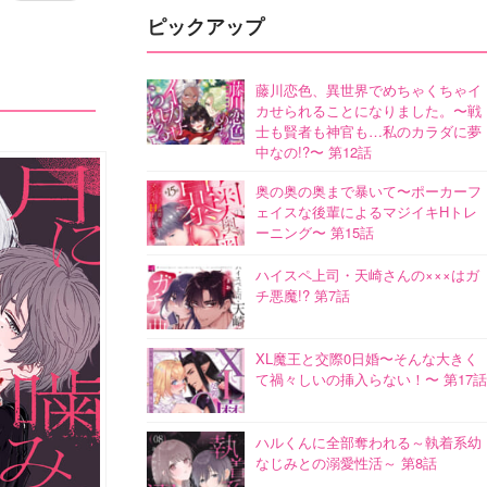
ピックアップ
藤川恋色、異世界でめちゃくちゃイ
カせられることになりました。〜戦
士も賢者も神官も…私のカラダに夢
中なの!?〜 第12話
奥の奥の奥まで暴いて〜ポーカーフ
ェイスな後輩によるマジイキHトレ
ーニング〜 第15話
ハイスペ上司・天崎さんの×××はガ
チ悪魔!? 第7話
XL魔王と交際0日婚〜そんな大きく
て禍々しいの挿入らない！〜 第17話
ハルくんに全部奪われる～執着系幼
なじみとの溺愛性活～ 第8話