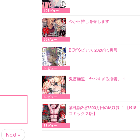
101ビュー
今から推しを脅します
66ビュー
BOY’Sピアス 2026年5月号
65ビュー
鬼畜極道、ヤバすぎる溺愛。 1
60ビュー
落札額2億7500万円のM奴隷 １【R18
コミックス版】
55ビュー
Next »