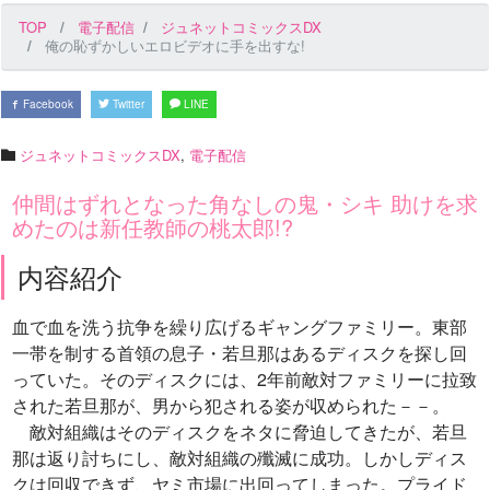
TOP
電子配信
ジュネットコミックスDX
俺の恥ずかしいエロビデオに手を出すな!
Facebook
Twitter
LINE
ジュネットコミックスDX
,
電子配信
仲間はずれとなった角なしの鬼・シキ 助けを求
めたのは新任教師の桃太郎!?
内容紹介
血で血を洗う抗争を繰り広げるギャングファミリー。東部
一帯を制する首領の息子・若旦那はあるディスクを探し回
っていた。そのディスクには、2年前敵対ファミリーに拉致
された若旦那が、男から犯される姿が収められた－－。
敵対組織はそのディスクをネタに脅迫してきたが、若旦
那は返り討ちにし、敵対組織の殲滅に成功。しかしディス
クは回収できず、ヤミ市場に出回ってしまった。プライド