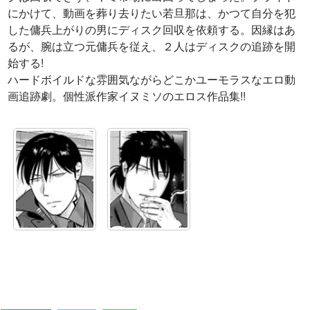
にかけて、動画を葬り去りたい若旦那は、かつて自分を犯
した傭兵上がりの男にディスク回収を依頼する。因縁はあ
るが、腕は立つ元傭兵を従え、２人はディスクの追跡を開
始する!
ハードボイルドな雰囲気ながらどこかユーモラスなエロ動
画追跡劇。個性派作家イヌミソのエロス作品集!!