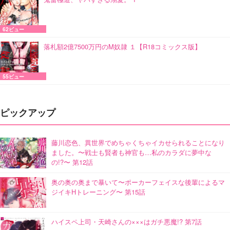
62ビュー
落札額2億7500万円のM奴隷 １【R18コミックス版】
55ビュー
ピックアップ
藤川恋色、異世界でめちゃくちゃイカせられることになり
ました。〜戦士も賢者も神官も…私のカラダに夢中な
の!?〜 第12話
奥の奥の奥まで暴いて〜ポーカーフェイスな後輩によるマ
ジイキHトレーニング〜 第15話
ハイスペ上司・天崎さんの×××はガチ悪魔!? 第7話