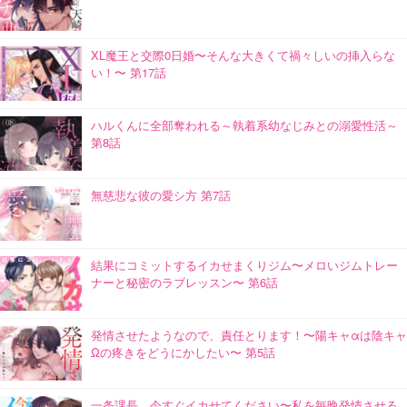
XL魔王と交際0日婚〜そんな大きくて禍々しいの挿入らな
い！〜 第17話
ハルくんに全部奪われる～執着系幼なじみとの溺愛性活～
第8話
無慈悲な彼の愛シ方 第7話
結果にコミットするイカせまくりジム〜メロいジムトレー
ナーと秘密のラブレッスン〜 第6話
発情させたようなので、責任とります！〜陽キャαは陰キャ
Ωの疼きをどうにかしたい〜 第5話
一条課長…今すぐイカせてください〜私を毎晩発情させる