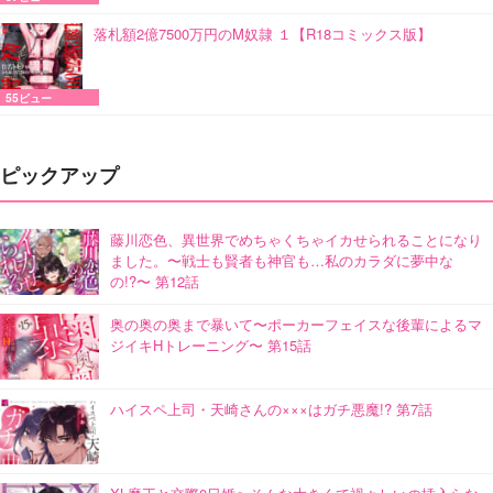
落札額2億7500万円のM奴隷 １【R18コミックス版】
55ビュー
ピックアップ
藤川恋色、異世界でめちゃくちゃイカせられることになり
ました。〜戦士も賢者も神官も…私のカラダに夢中な
の!?〜 第12話
奥の奥の奥まで暴いて〜ポーカーフェイスな後輩によるマ
ジイキHトレーニング〜 第15話
ハイスペ上司・天崎さんの×××はガチ悪魔!? 第7話