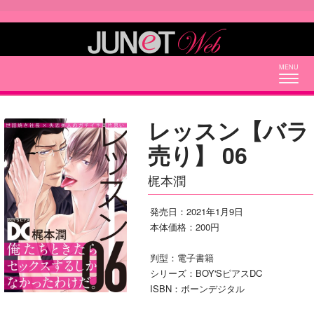
Togg
navig
レッスン【バラ
売り】 06
梶本潤
発売日：2021年1月9日
本体価格：200円
判型：電子書籍
シリーズ：BOY'SピアスDC
ISBN：ボーンデジタル