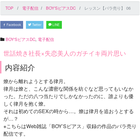
TOP
電子配信
BOY'SピアスDC
レッスン【バラ売り】 06
Facebook
Twitter
LINE
BOY'SピアスDC
,
電子配信
世話焼き社長×失恋美人のガチイキ両片思い
内容紹介
燎から離れようとする律月。
律月は燎と、こんな濃密な関係を紡ぐなど思ってもいなか
った。ただの八つ当たりでしかなかったのに、誰よりも優
しく律月を抱く燎。
それは初めてのSEXの時から…。燎は律月を追おうとする
が…？
※こちらはWeb雑誌「BOY’Sピアス」収録の作品のバラ売り
配信です。