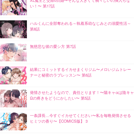
XL魔王と交際0日婚〜そんな大きくて禍々しいの挿入らな
い！〜 第17話
ハルくんに全部奪われる～執着系幼なじみとの溺愛性活～
第8話
無慈悲な彼の愛シ方 第7話
結果にコミットするイカせまくりジム〜メロいジムトレー
ナーと秘密のラブレッスン〜 第6話
発情させたようなので、責任とります！〜陽キャαは陰キャ
Ωの疼きをどうにかしたい〜 第5話
一条課長…今すぐイカせてください〜私を毎晩発情させる
ヒミツの香り〜【COMICS版】 3