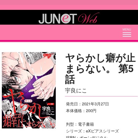
Togg
navig
ヤらかし癖が止
まらない。 第5
話
宇良にこ
発売日：2021年3月27日
本体価格：200円
判型：電子書籍
シリーズ：eXピアスシリーズ
ISBN：ボーンデジタル