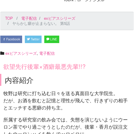
TOP
電子配信
exピアスシリーズ
ヤらかし癖が止まらない。 第5話
Facebook
Twitter
LINE
exピアスシリーズ
,
電子配信
欲望先行後輩×酒癖最悪先輩!!?
内容紹介
牧野は研究に打ち込む日々を送る真面目な大学院生。
だが、お酒を飲むと記憶と理性が飛んで、行きずりの相手
とエッチする悪癖の持ち主。
所属する研究室の飲み会では、失態を演じないようにウー
ロン茶でやり過ごそうとしたのだが、後輩・香月が誤注文
したウーロンハイを飲んでべロベロに。