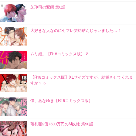
芝玲司の変態 第6話
大好きな人なのにセフレ契約結んじゃいました… 4
ムリ婚。【R18コミックス版】 2
【R18コミックス版】XLサイズですが、結婚させてくれま
すか？ 5
僕、あなゆき【R18コミックス版】
落札額2億7500万円のM奴隷 第50話