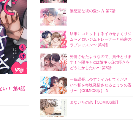
無慈悲な彼の愛シ方 第7話
結果にコミットするイカせまくりジ
ム〜メロいジムトレーナーと秘密の
ラブレッスン〜 第6話
発情させたようなので、責任とりま
す！〜陽キャαは陰キャΩの疼きを
どうにかしたい〜 第5話
一条課長…今すぐイカせてくださ
い〜私を毎晩発情させるヒミツの香
い！ 第4話
り〜【COMICS版】 3
まないたの恋【COMICS版】