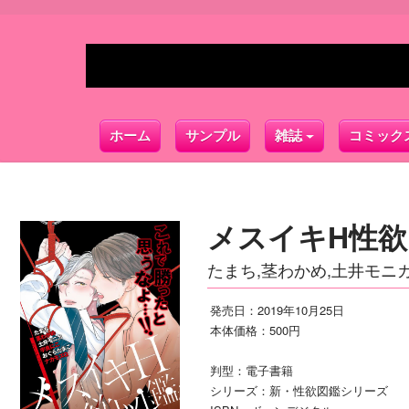
ホーム
サンプル
雑誌
コミック
メスイキH性欲
たまち,茎わかめ,土井モニ
発売日：2019年10月25日
本体価格：500円
判型：電子書籍
シリーズ：新・性欲図鑑シリーズ