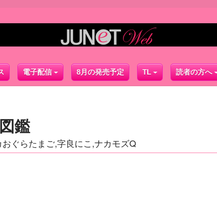
ス
電子配信
8月の発売予定
TL
読者の方へ
図鑑
カおぐらたまご,字良にこ,ナカモズQ