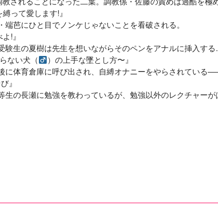
調教されることになった二葉。調教係・佐藤の責めは過酷を極め
縛って愛します!』
・端芭にひと目でノンケじゃないことを看破される。
よ!』
受験生の夏樹は先生を想いながらそのペンをアナルに挿入する
ならない犬（
）の上手な墜とし方〜』
後に体育倉庫に呼び出され、自縛オナニーをやらされている—
そび』
等生の長瀬に勉強を教わっているが、勉強以外のレクチャーが