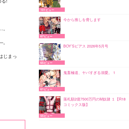
る!
101ビュー
今から推しを脅します
…。
67ビュー
—。
BOY’Sピアス 2026年5月号
はじまっ
65ビュー
鬼畜極道、ヤバすぎる溺愛。 1
61ビュー
落札額2億7500万円のM奴隷 １【R18
コミックス版】
55ビュー