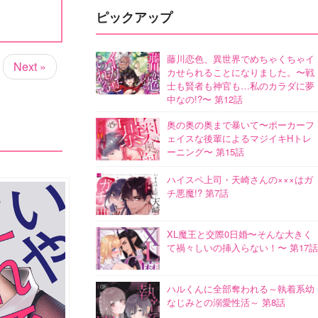
ピックアップ
藤川恋色、異世界でめちゃくちゃイ
Next »
カせられることになりました。〜戦
士も賢者も神官も…私のカラダに夢
中なの!?〜 第12話
奥の奥の奥まで暴いて〜ポーカーフ
ェイスな後輩によるマジイキHトレ
ーニング〜 第15話
ハイスペ上司・天崎さんの×××はガ
チ悪魔!? 第7話
XL魔王と交際0日婚〜そんな大きく
て禍々しいの挿入らない！〜 第17話
ハルくんに全部奪われる～執着系幼
なじみとの溺愛性活～ 第8話