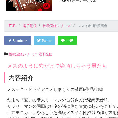
ISBN：ボーンデジタル
TOP
電子配信
性欲図鑑シリーズ
メスイキH性欲図鑑
Facebook
Twitter
LINE
性欲図鑑シリーズ
,
電子配信
メスのように穴だけで絶頂しちゃう男たち
内容紹介
メスイキ・ドライアクメしまくりの濃厚6作品収録!
たまち『愛しの隣人リーマンの古賀さんは緊縛天使!?』
サラリーマンの岡田は社宅の隣に住む古賀に想いを寄せてい
土井モニカ『いやらしい超高級メスイキ性奴隷の作り方を