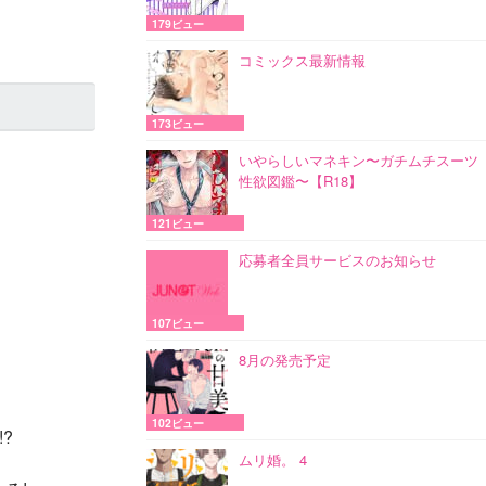
179ビュー
コミックス最新情報
173ビュー
いやらしいマネキン〜ガチムチスーツ
性欲図鑑〜【R18】
121ビュー
応募者全員サービスのお知らせ
107ビュー
8月の発売予定
102ビュー
?
ムリ婚。 4