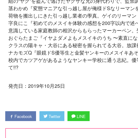
組の“ヤク”を盗んで逃げたヤクザな兄の身代わりで、監禁
茎わかめ『変態マニアな引っ越し屋が俺様ドSなリーマンを
荷物を搬出しにきた引っ越し業者の學真。ゲイのリーマン
字良にこ『初めてのメスイキ体験の感想を200字以内で述べ
意識している家庭教師の相沢からもらったマーカーペン。
おぐらたまご『イヤよダメよもメスイキのうち 〜素直に
クラスの陽キャ・大谷にある秘密を握られてる大谷。放課
ナカモズQ『眼鏡ドS優等生と金髪ヤンキーのメスイキあ
校内でカツアゲがあるようなヤンキー学校に通う志紀。優
て!!?
発売日：2019年10月25日
Facebook
Twitter
LINE