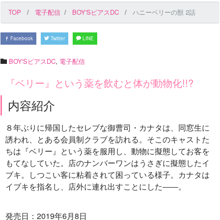
TOP
電子配信
BOY'SピアスDC
ハニーベリーの獣 2話
Facebook
Twitter
LINE
BOY'SピアスDC
,
電子配信
『ベリー』という薬を飲むと体が動物化!!?
内容紹介
８年ぶりに帰国したセレブな御曹司・カナタは、同窓生に
誘われ、とある会員制クラブを訪れる。そこのキャストた
ちは『ベリー』という薬を服用し、動物に擬態してお客を
もてなしていた。店のナンバーワンはうさぎに擬態したイ
ブキ。しつこい客に粘着されて困っている様子。カナタは
イブキを指名し、店外に連れ出すことにした――。
発売日：2019年6月8日