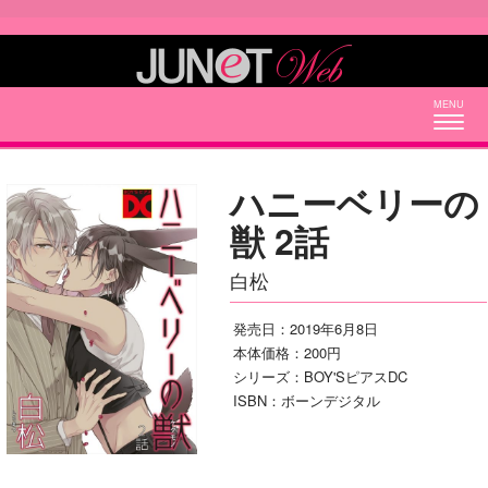
Togg
navig
ハニーベリーの
獣 2話
白松
発売日：2019年6月8日
本体価格：200円
シリーズ：BOY'SピアスDC
ISBN：ボーンデジタル