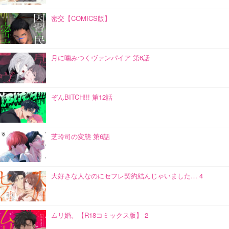
密交【COMICS版】
月に噛みつくヴァンパイア 第6話
ぞんBITCH!!! 第12話
芝玲司の変態 第6話
大好きな人なのにセフレ契約結んじゃいました… 4
ムリ婚。【R18コミックス版】 2