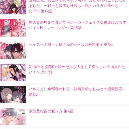
ました。〜戦士も賢者も神官も…私のカラダに夢中な
の!?〜 第12話
奥の奥の奥まで暴いて〜ポーカーフェイスな後輩によるマ
ジイキHトレーニング〜 第15話
ハイスペ上司・天崎さんの×××はガチ悪魔!? 第7話
XL魔王と交際0日婚〜そんな大きくて禍々しいの挿入らな
い！〜 第17話
ハルくんに全部奪われる～執着系幼なじみとの溺愛性活～
第8話
無慈悲な彼の愛シ方 第7話