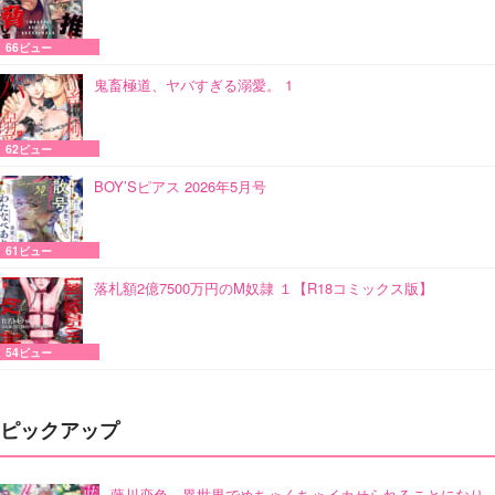
66ビュー
鬼畜極道、ヤバすぎる溺愛。 1
62ビュー
BOY’Sピアス 2026年5月号
61ビュー
落札額2億7500万円のM奴隷 １【R18コミックス版】
54ビュー
ピックアップ
藤川恋色、異世界でめちゃくちゃイカせられることになり