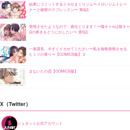
結果にコミットするイカせまくりジム〜メロいジムトレー
ナーと秘密のラブレッスン〜 第6話
発情させたようなので、責任とります！〜陽キャαは陰キャ
Ωの疼きをどうにかしたい〜 第5話
一条課長…今すぐイカせてください〜私を毎晩発情させる
ヒミツの香り〜【COMICS版】 3
まないたの恋【COMICS版】
X（Twitter）
ジュネット公式アカウント