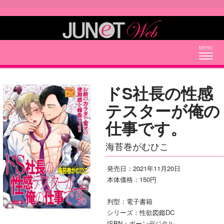
Togg
navig
ドS社長の性感
テスターが俺の
仕事です。
海苔巻がむひこ
発売日：2021年11月20日
本体価格：150円
判型：電子書籍
シリーズ：性欲図鑑DC
ISBN：ボーンデジタル