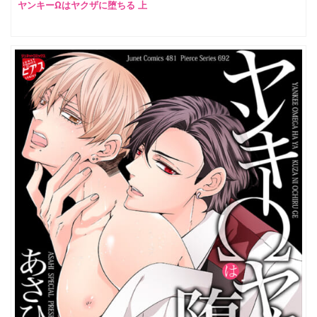
ヤンキーΩはヤクザに堕ちる 上