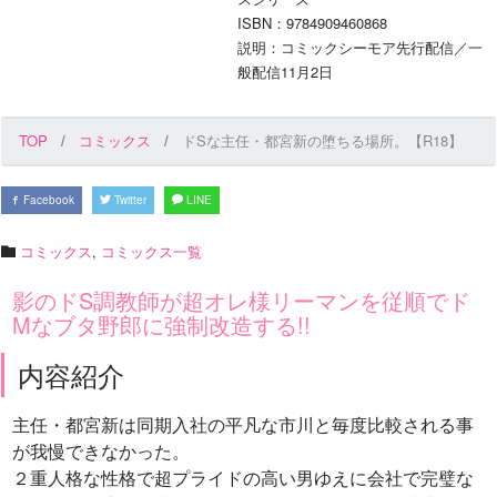
ISBN：9784909460868
説明：コミックシーモア先行配信／一
般配信11月2日
TOP
コミックス
ドSな主任・都宮新の堕ちる場所。【R18】
Facebook
Twitter
LINE
コミックス
,
コミックス一覧
影のドS調教師が超オレ様リーマンを従順でド
Mなブタ野郎に強制改造する!!
内容紹介
主任・都宮新は同期入社の平凡な市川と毎度比較される事
が我慢できなかった。
２重人格な性格で超プライドの高い男ゆえに会社で完璧な