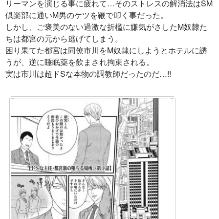
リーマンを演じる事に疲れて…そのストレスの解消法はSM
倶楽部に通いM男のケツを鞭で叩く事だった。
しかし、ご褒美のない過激な折檻に嫌気がさしたM奴隷た
ちは都宮の元から逃げてしまう。
困り果てた都宮は同僚市川をM奴隷にしようとホテルに誘
うが、逆に睡眠薬を飲まされ拘束される。
実は市川は超ドSな本物の調教師だったのだ…!!