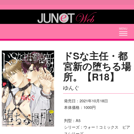
Togg
navig
ドSな主任・都
宮新の堕ちる場
所。【R18】
ゆんぐ
発売日：2021年10月18日
本体価格：1000円
判型：A5
シリーズ：ウォー！コミックス ピア
スシリーズ