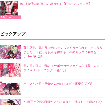
落札額2億7500万円のM奴隷 １【R18コミックス版】
55ビュー
ピックアップ
藤川恋色、異世界でめちゃくちゃイカせられることになり
ました。〜戦士も賢者も神官も…私のカラダに夢中な
の!?〜 第12話
奥の奥の奥まで暴いて〜ポーカーフェイスな後輩によるマ
ジイキHトレーニング〜 第15話
ハイスペ上司・天崎さんの×××はガチ悪魔!? 第7話
XL魔王と交際0日婚〜そんな大きくて禍々しいの挿入らな