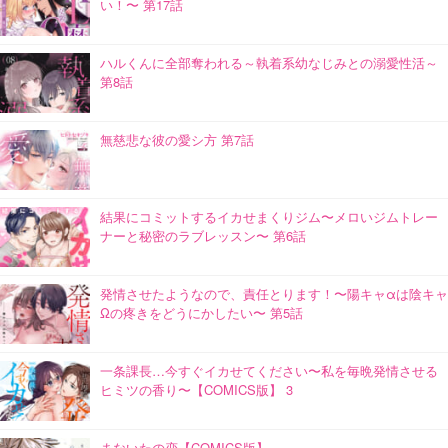
い！〜 第17話
ハルくんに全部奪われる～執着系幼なじみとの溺愛性活～
第8話
無慈悲な彼の愛シ方 第7話
結果にコミットするイカせまくりジム〜メロいジムトレー
ナーと秘密のラブレッスン〜 第6話
発情させたようなので、責任とります！〜陽キャαは陰キャ
Ωの疼きをどうにかしたい〜 第5話
一条課長…今すぐイカせてください〜私を毎晩発情させる
ヒミツの香り〜【COMICS版】 3
まないたの恋【COMICS版】