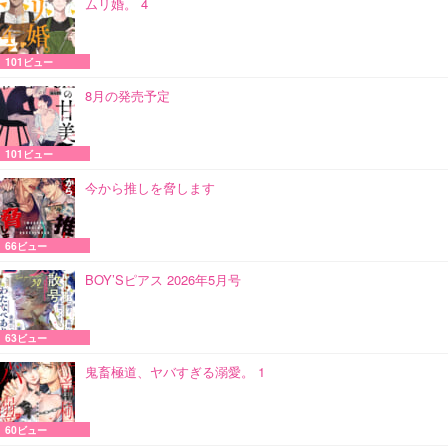
ムリ婚。 4
101ビュー
8月の発売予定
101ビュー
今から推しを脅します
66ビュー
BOY’Sピアス 2026年5月号
63ビュー
鬼畜極道、ヤバすぎる溺愛。 1
60ビュー