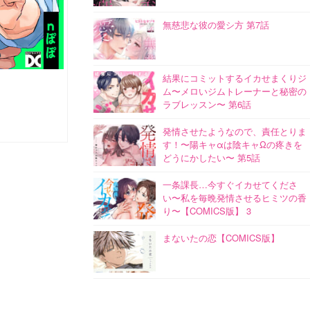
無慈悲な彼の愛シ方 第7話
結果にコミットするイカせまくりジ
ム〜メロいジムトレーナーと秘密の
ラブレッスン〜 第6話
発情させたようなので、責任とりま
す！〜陽キャαは陰キャΩの疼きを
どうにかしたい〜 第5話
一条課長…今すぐイカせてくださ
い〜私を毎晩発情させるヒミツの香
り〜【COMICS版】 3
まないたの恋【COMICS版】