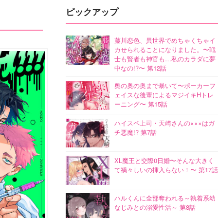
ピックアップ
藤川恋色、異世界でめちゃくちゃイ
カせられることになりました。〜戦
士も賢者も神官も…私のカラダに夢
中なの!?〜 第12話
奥の奥の奥まで暴いて〜ポーカーフ
ェイスな後輩によるマジイキHトレ
ーニング〜 第15話
ハイスペ上司・天崎さんの×××はガ
チ悪魔!? 第7話
XL魔王と交際0日婚〜そんな大きく
て禍々しいの挿入らない！〜 第17話
ハルくんに全部奪われる～執着系幼
なじみとの溺愛性活～ 第8話