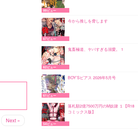
99ビュー
今から推しを脅します
67ビュー
鬼畜極道、ヤバすぎる溺愛。 1
62ビュー
BOY’Sピアス 2026年5月号
61ビュー
落札額2億7500万円のM奴隷 １【R18
コミックス版】
Next »
54ビュー