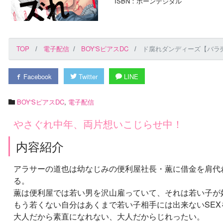
ISBN：ボーンデジタル
TOP
電子配信
BOY'SピアスDC
ド腐れダンディーズ【バラ売
Facebook
Twitter
LINE
BOY'SピアスDC
,
電子配信
やさぐれ中年、両片想いこじらせ中！
内容紹介
アラサーの道也は幼なじみの便利屋社長・薫に借金を肩代
る。
薫は便利屋では若い男を沢山雇っていて、それは若い子が好き
もう若くない自分はあくまで若い子相手には出来ないSEXをす
大人だから素直になれない、大人だからじれったい。