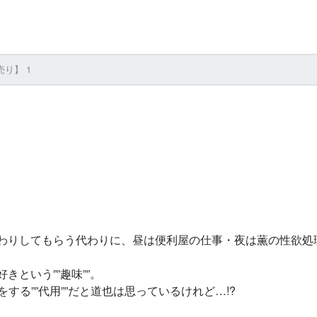
り】 1
わりしてもらう代わりに、昼は便利屋の仕事・夜は薫の性欲処
という””趣味””。
る””代用””だと道也は思っているけれど…!?