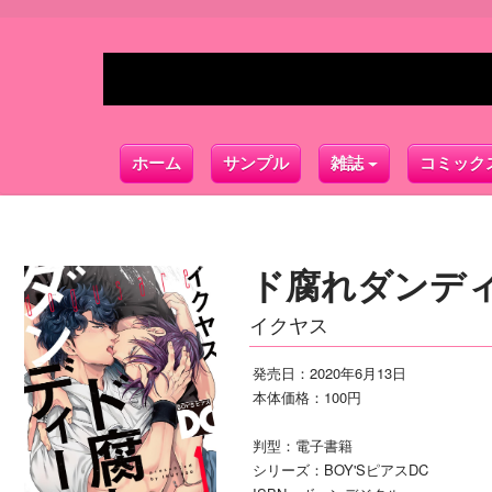
ホーム
サンプル
雑誌
コミック
ド腐れダンディ
イクヤス
発売日：2020年6月13日
本体価格：100円
判型：電子書籍
シリーズ：BOY'SピアスDC