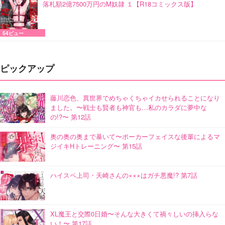
落札額2億7500万円のM奴隷 １【R18コミックス版】
54ビュー
ピックアップ
藤川恋色、異世界でめちゃくちゃイカせられることになり
ました。〜戦士も賢者も神官も…私のカラダに夢中な
の!?〜 第12話
奥の奥の奥まで暴いて〜ポーカーフェイスな後輩によるマ
ジイキHトレーニング〜 第15話
ハイスペ上司・天崎さんの×××はガチ悪魔!? 第7話
XL魔王と交際0日婚〜そんな大きくて禍々しいの挿入らな
い！〜 第17話