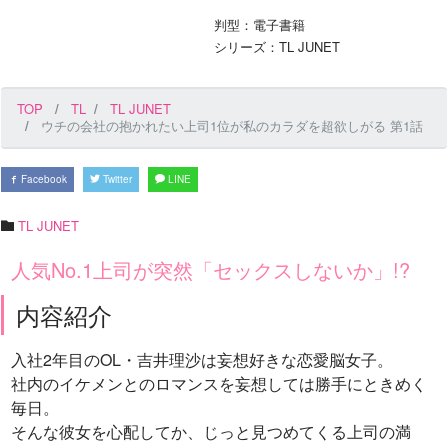
判型：電子書籍
シリーズ：TL JUNET
TOP
TL
TL JUNET
ウチの会社の抱かれたい上司1位が私のカラダを超欲しがる 第1話
Facebook
Twitter
LINE
TL JUNET
人気No.1上司が突然「セックスしないか」!?
内容紹介
入社2年目のOL・吉井理沙は妄想好きな恋愛脳女子。
社内のイケメンとのロマンスを妄想しては勝手にときめく
毎日。
そんな彼女を心配してか、じっと見つめてくる上司の満