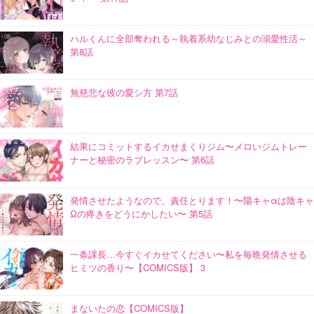
ハルくんに全部奪われる～執着系幼なじみとの溺愛性活～
第8話
無慈悲な彼の愛シ方 第7話
結果にコミットするイカせまくりジム〜メロいジムトレー
ナーと秘密のラブレッスン〜 第6話
発情させたようなので、責任とります！〜陽キャαは陰キャ
Ωの疼きをどうにかしたい〜 第5話
一条課長…今すぐイカせてください〜私を毎晩発情させる
ヒミツの香り〜【COMICS版】 3
まないたの恋【COMICS版】