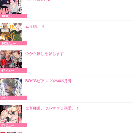
103ビュー
ムリ婚。 4
102ビュー
今から推しを脅します
67ビュー
BOY’Sピアス 2026年5月号
62ビュー
鬼畜極道、ヤバすぎる溺愛。 1
61ビュー