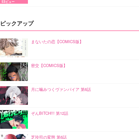
53ビュー
ピックアップ
まないたの恋【COMICS版】
密交【COMICS版】
月に噛みつくヴァンパイア 第6話
ぞんBITCH!!! 第12話
芝玲司の変態 第6話