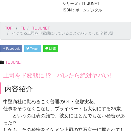
シリーズ：TL JUNET
ISBN：ボーンデジタル
TOP
TL
TL JUNET
イケてる上司をド変態にしていることがバレました!? 第3話
Facebook
Twitter
LINE
TL JUNET
上司をド変態に!!? バレたら絶対ヤバい!!
内容紹介
中堅商社に勤めるごく普通のOL・忽那実花。
仕事をそつなくこなし、プライベートも大切にする25歳。
……というのは表の顔で、彼女にはとんでもない秘密があ
った!?
しかも、その秘密をイケメン上司の立石京一に握られてし