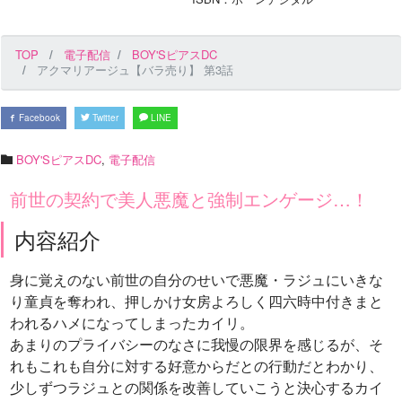
TOP
電子配信
BOY'SピアスDC
アクマリアージュ【バラ売り】 第3話
Facebook
Twitter
LINE
BOY'SピアスDC
,
電子配信
前世の契約で美人悪魔と強制エンゲージ…！
内容紹介
身に覚えのない前世の自分のせいで悪魔・ラジュにいきな
り童貞を奪われ、押しかけ女房よろしく四六時中付きまと
われるハメになってしまったカイリ。
あまりのプライバシーのなさに我慢の限界を感じるが、そ
れもこれも自分に対する好意からだとの行動だとわかり、
少しずつラジュとの関係を改善していこうと決心するカイ