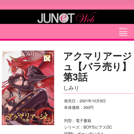
Togg
navig
アクマリアージ
ュ【バラ売り】
第3話
しみり
発売日：2021年10月9日
本体価格：200円
判型：電子書籍
シリーズ：BOY'SピアスDC
ISBN：ボーンデジタル