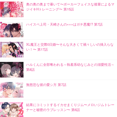
奥の奥の奥まで暴いて〜ポーカーフェイスな後輩によるマ
ジイキHトレーニング〜 第15話
ハイスペ上司・天崎さんの×××はガチ悪魔!? 第7話
XL魔王と交際0日婚〜そんな大きくて禍々しいの挿入らな
い！〜 第17話
ハルくんに全部奪われる～執着系幼なじみとの溺愛性活～
第8話
無慈悲な彼の愛シ方 第7話
結果にコミットするイカせまくりジム〜メロいジムトレー
ナーと秘密のラブレッスン〜 第6話