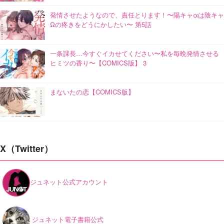
発情させたようなので、責任とります！〜陽キャαは陰キャ
Ωの疼きをどうにかしたい〜 第5話
一条課長…今すぐイカせてください〜私を毎晩発情させる
ヒミツの香り〜【COMICS版】 3
まないたの恋【COMICS版】
X（Twitter）
ジュネット公式アカウント
ジュネット電子書籍公式