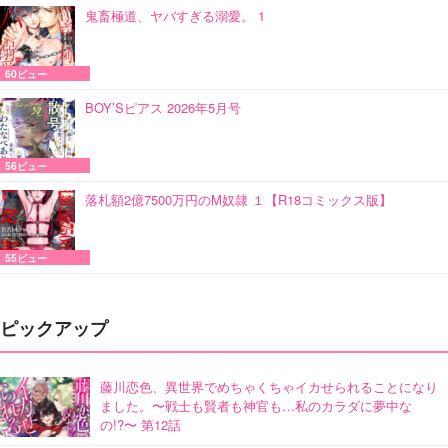
鬼畜極道、ヤバすぎる溺愛。 1
60ビュー
BOY’Sピアス 2026年5月号
56ビュー
落札額2億7500万円のM奴隷 １【R18コミックス版】
55ビュー
ピックアップ
藤川恋色、異世界でめちゃくちゃイカせられることになり
ました。〜戦士も賢者も神官も…私のカラダに夢中な
の!?〜 第12話