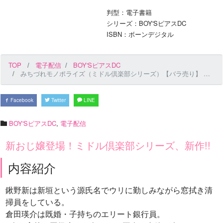
判型：電子書籍
シリーズ：BOY'SピアスDC
ISBN：ボーンデジタル
TOP
電子配信
BOY'SピアスDC
みちづれモノポライズ（ミドル倶楽部シリーズ）【バラ売り】 前編
Facebook
Twitter
LINE
BOY'SピアスDC
,
電子配信
新おじ嬢登場！ミドル倶楽部シリーズ、新作!!
内容紹介
鍬野新は新垣という源氏名でウリに勤しみながら窓拭き清
掃員をしている。
倉田瑛介は既婚・子持ちのエリート銀行員。