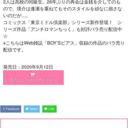
2人は高校の同級生。26年ぶりの再会は金銭を介してのも
ので、瑛介は逢瀬を重ねてもそのスタイルを頑なに崩さな
いのだが…。
コミックス「東京ミドル倶楽部」シリーズ新作登場！ シ
リーズ作品「アンチロマンちっく」も好評バラ売り配信中
☆
※こちらはWeb雑誌「BOY’Sピアス」収録の作品のバラ売り
配信です。
発売日：2020年9月12日
購入はこちらのサイトから
Facebook
Twitter
LINE