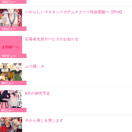
169ビュー
いやらしいマネキン〜ガチムチスーツ性欲図鑑〜【R18】
122ビュー
応募者全員サービスのお知らせ
107ビュー
ムリ婚。 4
98ビュー
8月の発売予定
82ビュー
今から推しを脅します