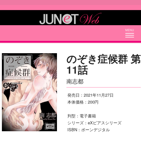
Togg
navig
のぞき症候群 第
11話
南志都
発売日：2021年11月27日
本体価格：200円
判型：電子書籍
シリーズ：eXピアスシリーズ
ISBN：ボーンデジタル