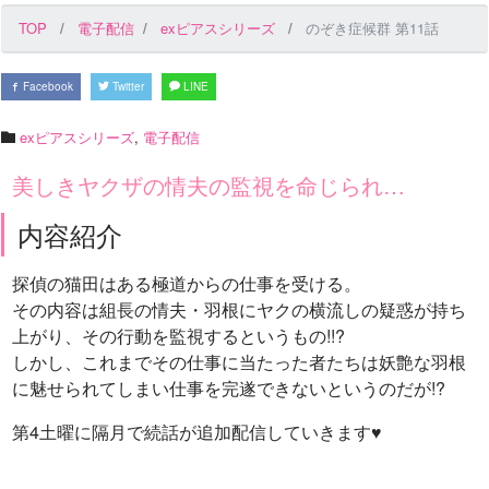
TOP
電子配信
exピアスシリーズ
のぞき症候群 第11話
Facebook
Twitter
LINE
exピアスシリーズ
,
電子配信
美しきヤクザの情夫の監視を命じられ…
内容紹介
探偵の猫田はある極道からの仕事を受ける。
その内容は組長の情夫・羽根にヤクの横流しの疑惑が持ち
上がり、その行動を監視するというもの!!?
しかし、これまでその仕事に当たった者たちは妖艶な羽根
に魅せられてしまい仕事を完遂できないというのだが!?
第4土曜に隔月で続話が追加配信していきます♥