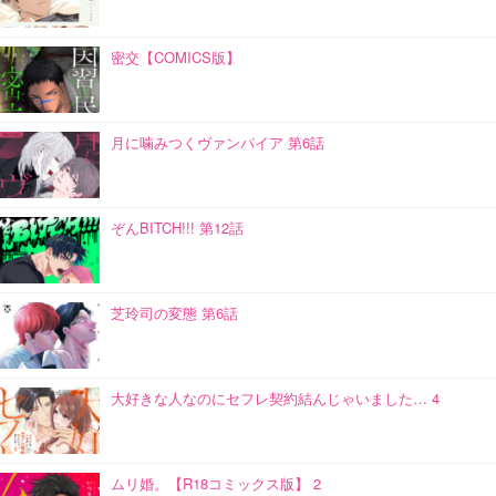
密交【COMICS版】
月に噛みつくヴァンパイア 第6話
ぞんBITCH!!! 第12話
芝玲司の変態 第6話
大好きな人なのにセフレ契約結んじゃいました… 4
ムリ婚。【R18コミックス版】 2