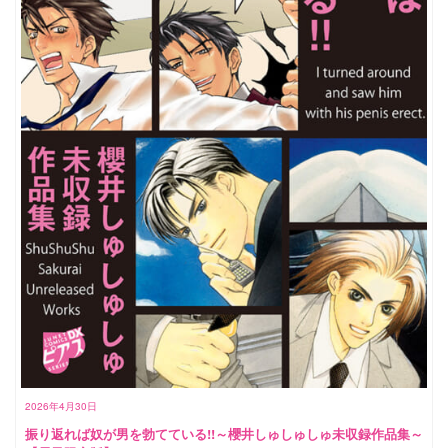
2026年4月30日
振り返れば奴が男を勃てている!!～櫻井しゅしゅしゅ未収録作品集～