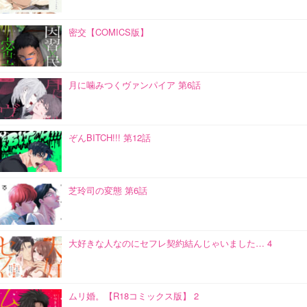
密交【COMICS版】
月に噛みつくヴァンパイア 第6話
ぞんBITCH!!! 第12話
芝玲司の変態 第6話
大好きな人なのにセフレ契約結んじゃいました… 4
ムリ婚。【R18コミックス版】 2