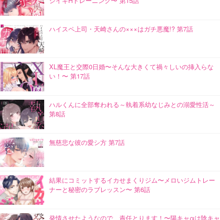
ジイキHトレーニング〜 第15話
ハイスペ上司・天崎さんの×××はガチ悪魔!? 第7話
XL魔王と交際0日婚〜そんな大きくて禍々しいの挿入らな
い！〜 第17話
ハルくんに全部奪われる～執着系幼なじみとの溺愛性活～
第8話
無慈悲な彼の愛シ方 第7話
結果にコミットするイカせまくりジム〜メロいジムトレー
ナーと秘密のラブレッスン〜 第6話
発情させたようなので、責任とります！〜陽キャαは陰キャ