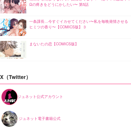
Ωの疼きをどうにかしたい〜 第5話
一条課長…今すぐイカせてください〜私を毎晩発情させる
ヒミツの香り〜【COMICS版】 3
まないたの恋【COMICS版】
X（Twitter）
ジュネット公式アカウント
ジュネット電子書籍公式