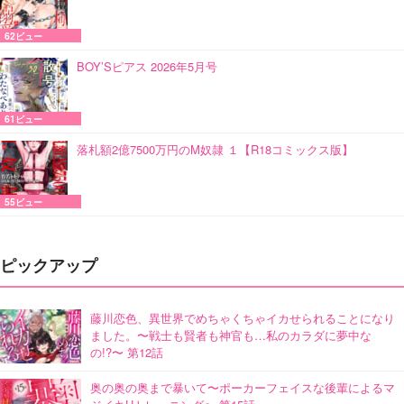
62ビュー
BOY’Sピアス 2026年5月号
61ビュー
落札額2億7500万円のM奴隷 １【R18コミックス版】
55ビュー
ピックアップ
藤川恋色、異世界でめちゃくちゃイカせられることになり
ました。〜戦士も賢者も神官も…私のカラダに夢中な
の!?〜 第12話
奥の奥の奥まで暴いて〜ポーカーフェイスな後輩によるマ