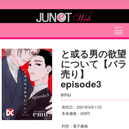
Togg
navig
と或る男の欲望
について【バラ
売り】
episode3
emu
発売日：2021年9月11日
本体価格：200円
判型：電子書籍