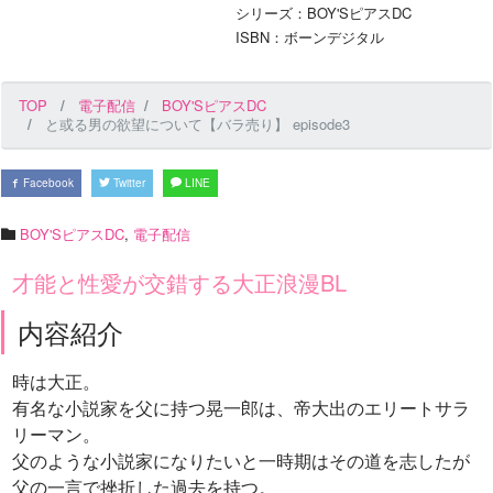
シリーズ：BOY'SピアスDC
ISBN：ボーンデジタル
TOP
電子配信
BOY'SピアスDC
と或る男の欲望について【バラ売り】 episode3
Facebook
Twitter
LINE
BOY'SピアスDC
,
電子配信
才能と性愛が交錯する大正浪漫BL
内容紹介
時は大正。
有名な小説家を父に持つ晃一郎は、帝大出のエリートサラ
リーマン。
父のような小説家になりたいと一時期はその道を志したが
父の一言で挫折した過去を持つ。