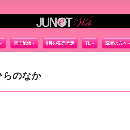
ス
電子配信
8月の発売予定
TL
読者の方へ
ひらのなか