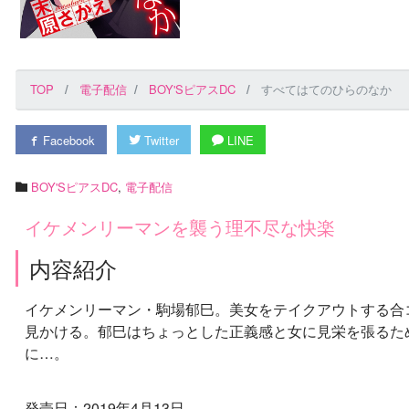
TOP
電子配信
BOY'SピアスDC
すべてはてのひらのなか
Facebook
Twitter
LINE
BOY'SピアスDC
,
電子配信
イケメンリーマンを襲う理不尽な快楽
内容紹介
イケメンリーマン・駒場郁巳。美女をテイクアウトする合
見かける。郁巳はちょっとした正義感と女に見栄を張るた
に…。
発売日：2019年4月13日