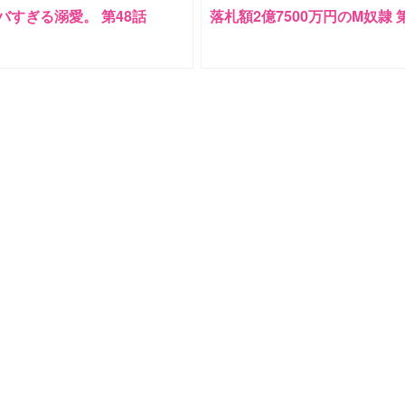
バすぎる溺愛。 第48話
落札額2億7500万円のM奴隷 