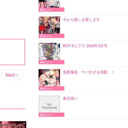
86ビュー
今から推しを脅します
67ビュー
BOY’Sピアス 2026年5月号
64ビュー
鬼畜極道、ヤバすぎる溺愛。 1
Next »
60ビュー
書店様へ
53ビュー