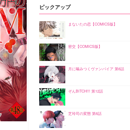
ピックアップ
まないたの恋【COMICS版】
密交【COMICS版】
月に噛みつくヴァンパイア 第6話
ぞんBITCH!!! 第12話
芝玲司の変態 第6話