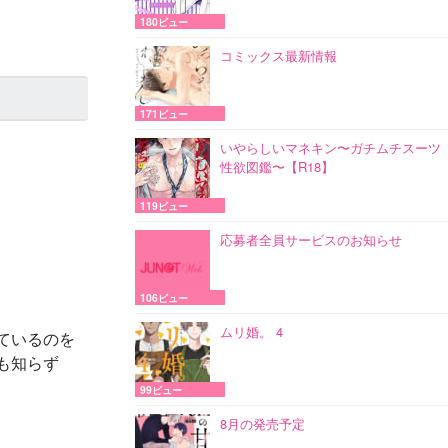
180ビュー
コミックス最新情報
171ビュー
いやらしいマネキン〜ガチムチスーツ
性欲図鑑〜【R18】
119ビュー
応募者全員サービスのお知らせ
106ビュー
ムリ婚。 4
ているのを
も知らず
99ビュー
8月の発売予定