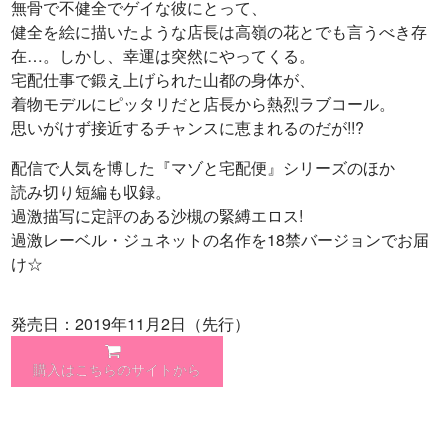
無骨で不健全でゲイな彼にとって、
健全を絵に描いたような店長は高嶺の花とでも言うべき存
在…。しかし、幸運は突然にやってくる。
宅配仕事で鍛え上げられた山都の身体が、
着物モデルにピッタリだと店長から熱烈ラブコール。
思いがけず接近するチャンスに恵まれるのだが!!?
配信で人気を博した『マゾと宅配便』シリーズのほか
読み切り短編も収録。
過激描写に定評のある沙槻の緊縛エロス!
過激レーベル・ジュネットの名作を18禁バージョンでお届
け☆
発売日：2019年11月2日（先行）
購入はこちらのサイトから