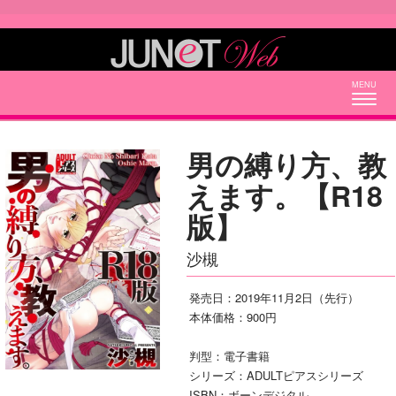
Togg
navig
男の縛り方、教
えます。【R18
版】
沙槻
発売日：2019年11月2日（先行）
本体価格：900円
判型：電子書籍
シリーズ：ADULTピアスシリーズ
ISBN：ボーンデジタル