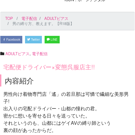
TOP
電子配信
ADULTピアス
男の縛り方、教えます。【R18版】
Facebook
Twitter
LINE
ADULTピアス
,
電子配信
宅配便ドライバー×変態呉服店主!!
内容紹介
男性向け着物専門店「遙」の若旦那は可憐で繊細な美形男
子!
出入りの宅配ドライバー・山都の憧れの君。
密かに想いを寄せる日々を送っていた。
それというのも、山都にはゲイAVの縛り師という
裏の顔があったからだ。