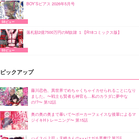
BOY’Sピアス 2026年5月号
58ビュー
落札額2億7500万円のM奴隷 １【R18コミックス版】
55ビュー
ピックアップ
藤川恋色、異世界でめちゃくちゃイカせられることになり
ました。〜戦士も賢者も神官も…私のカラダに夢中な
の!?〜 第12話
奥の奥の奥まで暴いて〜ポーカーフェイスな後輩によるマ
ジイキHトレーニング〜 第15話
ハイスペ上司・天崎さんの×××はガチ悪魔!? 第7話