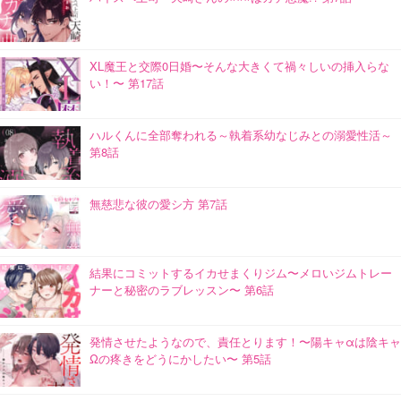
XL魔王と交際0日婚〜そんな大きくて禍々しいの挿入らな
い！〜 第17話
ハルくんに全部奪われる～執着系幼なじみとの溺愛性活～
第8話
無慈悲な彼の愛シ方 第7話
結果にコミットするイカせまくりジム〜メロいジムトレー
ナーと秘密のラブレッスン〜 第6話
発情させたようなので、責任とります！〜陽キャαは陰キャ
Ωの疼きをどうにかしたい〜 第5話