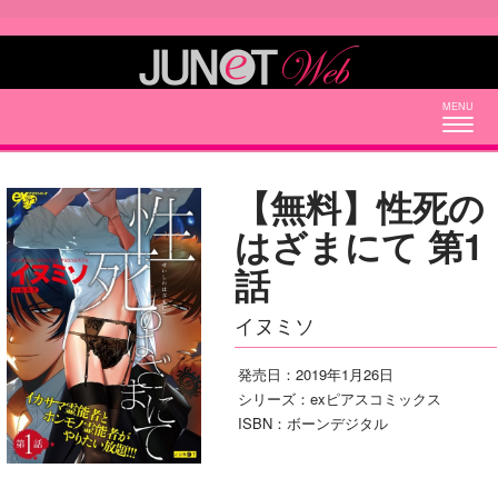
Togg
navig
【無料】性死の
はざまにて 第1
話
イヌミソ
発売日：2019年1月26日
シリーズ：exピアスコミックス
ISBN：ボーンデジタル