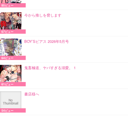
85ビュー
今から推しを脅します
67ビュー
BOY’Sピアス 2026年5月号
64ビュー
鬼畜極道、ヤバすぎる溺愛。 1
61ビュー
書店様へ
54ビュー