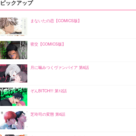
ピックアップ
まないたの恋【COMICS版】
密交【COMICS版】
月に噛みつくヴァンパイア 第6話
ぞんBITCH!!! 第12話
芝玲司の変態 第6話