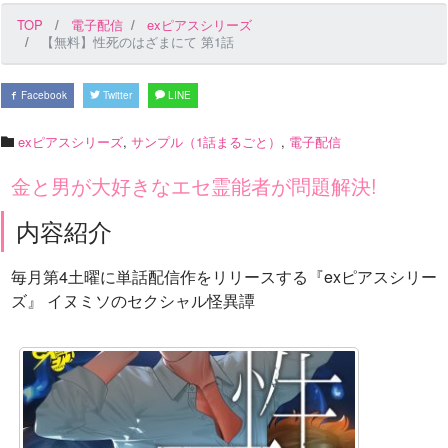
TOP
電子配信
exピアスシリーズ
【無料】性死のはざまにて 第1話
Facebook
Twitter
LINE
exピアスシリーズ
,
サンプル（1話まるごと）
,
電子配信
金と男が大好きなエセ霊能者が問題解決!
内容紹介
毎月第4土曜に単話配信作をリリースする『exピアスシリー
ズ』 イヌミソのセクシャル怪異譚