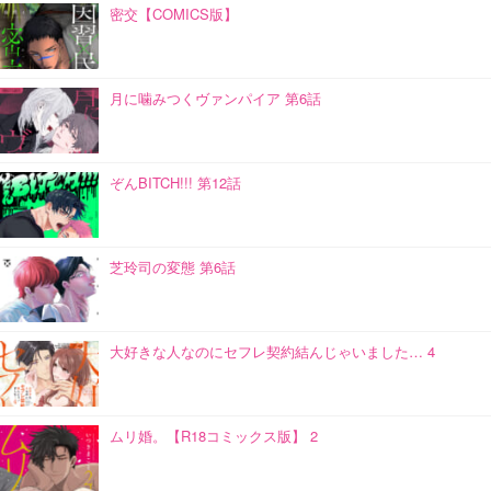
密交【COMICS版】
月に噛みつくヴァンパイア 第6話
ぞんBITCH!!! 第12話
芝玲司の変態 第6話
大好きな人なのにセフレ契約結んじゃいました… 4
ムリ婚。【R18コミックス版】 2