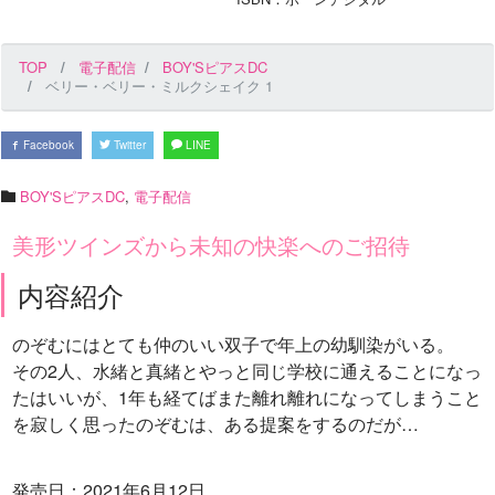
TOP
電子配信
BOY'SピアスDC
ベリー・ベリー・ミルクシェイク 1
Facebook
Twitter
LINE
BOY'SピアスDC
,
電子配信
美形ツインズから未知の快楽へのご招待
内容紹介
のぞむにはとても仲のいい双子で年上の幼馴染がいる。
その2人、水緒と真緒とやっと同じ学校に通えることになっ
たはいいが、1年も経てばまた離れ離れになってしまうこと
を寂しく思ったのぞむは、ある提案をするのだが…
発売日：2021年6月12日