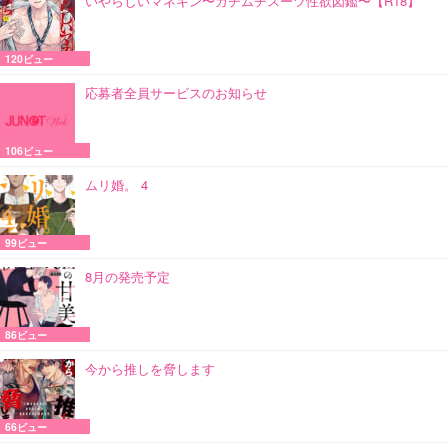
いやらしいマネキン〜ガチムチスーツ性欲図鑑〜【R18】
120ビュー
応募者全員サービスのお知らせ
106ビュー
ムリ婚。 4
99ビュー
8月の発売予定
86ビュー
今から推しを脅します
66ビュー