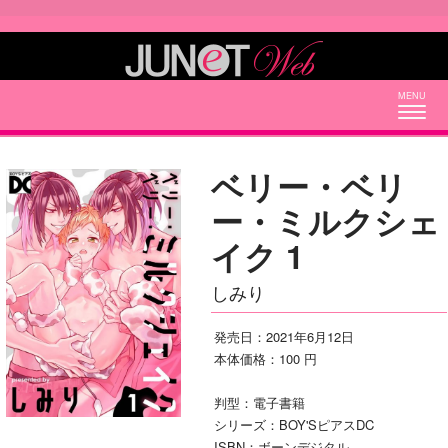
Togg
navig
ベリー・ベリ
ー・ミルクシェ
イク 1
しみり
発売日：2021年6月12日
本体価格：100 円
判型：電子書籍
シリーズ：BOY'SピアスDC
ISBN：ボーンデジタル