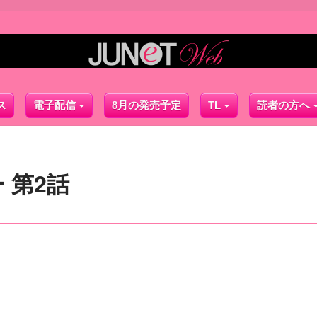
ス
電子配信
8月の発売予定
TL
読者の方へ
 第2話