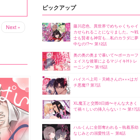
ピックアップ
藤川恋色、異世界でめちゃくちゃイ
Next »
カせられることになりました。〜戦
士も賢者も神官も…私のカラダに夢
中なの!?〜 第12話
奥の奥の奥まで暴いて〜ポーカーフ
ェイスな後輩によるマジイキHトレ
ーニング〜 第15話
ハイスペ上司・天崎さんの×××はガ
チ悪魔!? 第7話
XL魔王と交際0日婚〜そんな大きく
て禍々しいの挿入らない！〜 第17話
ハルくんに全部奪われる～執着系幼
なじみとの溺愛性活～ 第8話