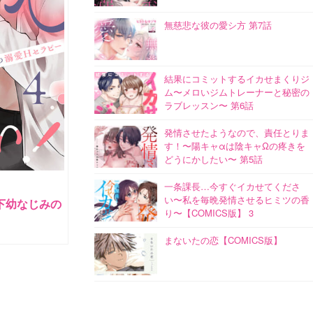
無慈悲な彼の愛シ方 第7話
結果にコミットするイカせまくりジ
ム〜メロいジムトレーナーと秘密の
ラブレッスン〜 第6話
発情させたようなので、責任とりま
す！〜陽キャαは陰キャΩの疼きを
どうにかしたい〜 第5話
一条課長…今すぐイカせてくださ
い〜私を毎晩発情させるヒミツの香
下幼なじみの
り〜【COMICS版】 3
まないたの恋【COMICS版】