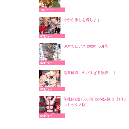
102ビュー
今から推しを脅します
67ビュー
BOY’Sピアス 2026年5月号
62ビュー
鬼畜極道、ヤバすぎる溺愛。 1
62ビュー
落札額2億7500万円のM奴隷 １【R18
コミックス版】
54ビュー