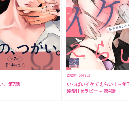
2026年5月9日
い。第7話
いっぱいイケてえらい！～年
溺愛Hセラピー～ 第4話