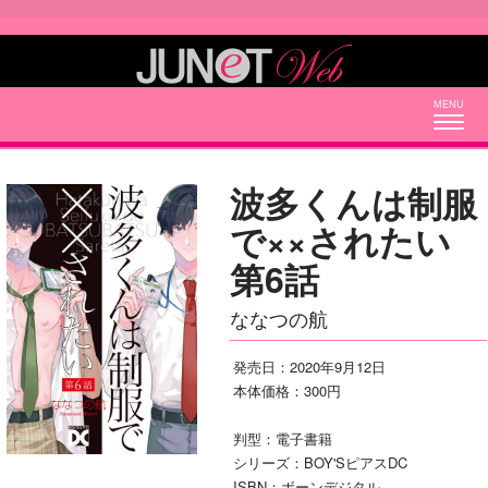
Togg
navig
波多くんは制服
で××されたい
第6話
ななつの航
発売日：2020年9月12日
本体価格：300円
判型：電子書籍
シリーズ：BOY'SピアスDC
ISBN：ボーンデジタル