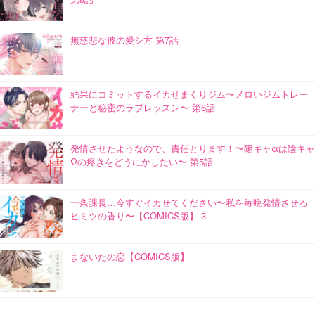
無慈悲な彼の愛シ方 第7話
結果にコミットするイカせまくりジム〜メロいジムトレー
ナーと秘密のラブレッスン〜 第6話
発情させたようなので、責任とります！〜陽キャαは陰キャ
Ωの疼きをどうにかしたい〜 第5話
一条課長…今すぐイカせてください〜私を毎晩発情させる
ヒミツの香り〜【COMICS版】 3
まないたの恋【COMICS版】