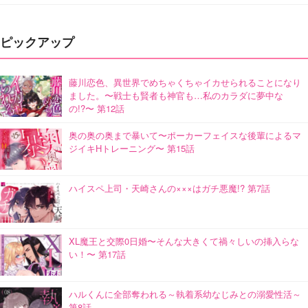
ピックアップ
藤川恋色、異世界でめちゃくちゃイカせられることになり
ました。〜戦士も賢者も神官も…私のカラダに夢中な
の!?〜 第12話
奥の奥の奥まで暴いて〜ポーカーフェイスな後輩によるマ
ジイキHトレーニング〜 第15話
ハイスペ上司・天崎さんの×××はガチ悪魔!? 第7話
XL魔王と交際0日婚〜そんな大きくて禍々しいの挿入らな
い！〜 第17話
ハルくんに全部奪われる～執着系幼なじみとの溺愛性活～
第8話