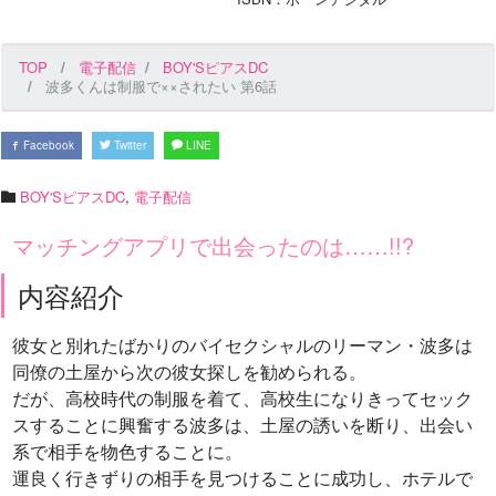
TOP
電子配信
BOY'SピアスDC
波多くんは制服で××されたい 第6話
Facebook
Twitter
LINE
BOY'SピアスDC
,
電子配信
マッチングアプリで出会ったのは……!!?
内容紹介
彼女と別れたばかりのバイセクシャルのリーマン・波多は
同僚の土屋から次の彼女探しを勧められる。
だが、高校時代の制服を着て、高校生になりきってセック
スすることに興奮する波多は、土屋の誘いを断り、出会い
系で相手を物色することに。
運良く行きずりの相手を見つけることに成功し、ホテルで