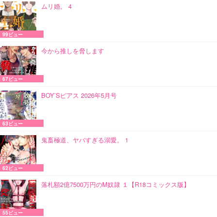
ムリ婚。 4
99ビュー
今から推しを脅します
67ビュー
BOY’Sピアス 2026年5月号
63ビュー
鬼畜極道、ヤバすぎる溺愛。 1
62ビュー
落札額2億7500万円のM奴隷 １【R18コミックス版】
55ビュー