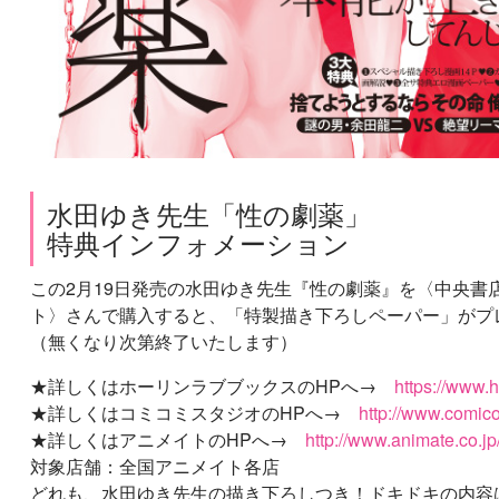
水田ゆき先生「性の劇薬」
特典インフォメーション
この2月19日発売の水田ゆき先生『性の劇薬』を〈中央
ト〉さんで購入すると、「特製描き下ろしペーパー」がプレ
（無くなり次第終了いたします）
★詳しくはホーリンラブブックスのHPへ→
https://www.
★詳しくはコミコミスタジオのHPへ→
http://www.comic
★詳しくはアニメイトのHPへ→
http://www.animate.co.jp
対象店舗：全国アニメイト各店
どれも、水田ゆき先生の描き下ろしつき！ドキドキの内容