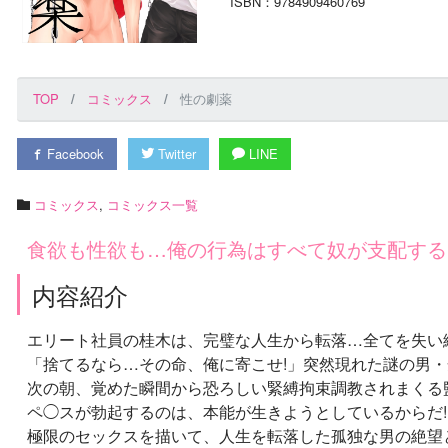
ISBN：9784909460769
TOP
コミックス
性の劇薬
Facebook
Twitter
LINE
コミックス
,
コミックス一覧
食欲も性欲も…俺の行為はすべて奴が支配する
内容紹介
エリート社員の桂木は、完璧な人生から転落…全てを失い
「捨てるなら…その命、俺に寄こせ!」突然現れた謎の男
次の朝、覚めた瞬間から恐ろしい緊縛拘束調教されまくる
ペ◯スが勃起するのは、本能が生きようとしているからだ!
極限のセックスを描いて、人生を転落した孤独な男の絶望