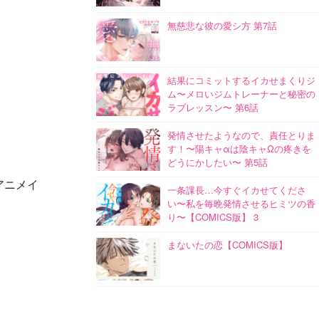
無慈悲な彼の愛シ方 第7話
結果にコミットするイカせまくりジ
ム〜メロいジムトレーナーと秘密の
ラブレッスン〜 第6話
発情させたようなので、責任とりま
す！〜陽キャαは陰キャΩの疼きを
どうにかしたい〜 第5話
アニメイ
一条課長…今すぐイカせてくださ
い〜私を毎晩発情させるヒミツの香
り〜【COMICS版】 3
まないたの恋【COMICS版】