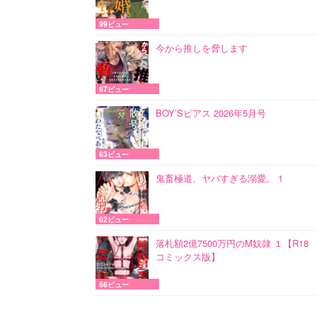
99ビュー
今から推しを脅します
67ビュー
BOY’Sピアス 2026年5月号
63ビュー
鬼畜極道、ヤバすぎる溺愛。 1
62ビュー
落札額2億7500万円のM奴隷 １【R18
コミックス版】
56ビュー