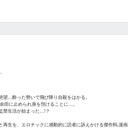
。
絶望…酔った勢いで飛び降り自殺をはかる。
・余田に止められ身を預けることに…。
監禁生活が始まった…!？
と再生を、エロチックに感動的に読者に訴えかける傑作BL漫画