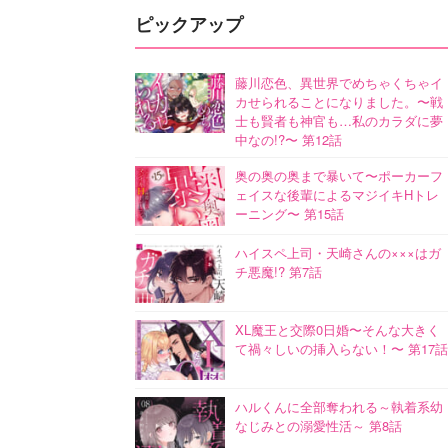
ピックアップ
藤川恋色、異世界でめちゃくちゃイ
カせられることになりました。〜戦
士も賢者も神官も…私のカラダに夢
中なの!?〜 第12話
奥の奥の奥まで暴いて〜ポーカーフ
ェイスな後輩によるマジイキHトレ
ーニング〜 第15話
ハイスペ上司・天崎さんの×××はガ
チ悪魔!? 第7話
XL魔王と交際0日婚〜そんな大きく
て禍々しいの挿入らない！〜 第17話
ハルくんに全部奪われる～執着系幼
なじみとの溺愛性活～ 第8話