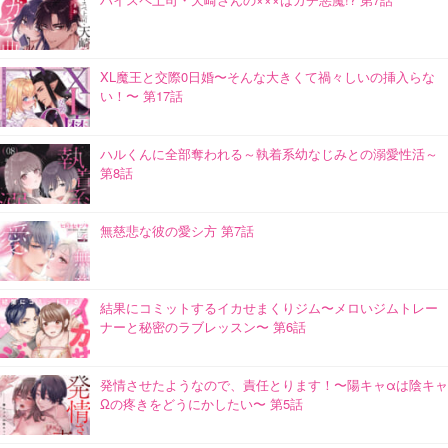
XL魔王と交際0日婚〜そんな大きくて禍々しいの挿入らな
い！〜 第17話
ハルくんに全部奪われる～執着系幼なじみとの溺愛性活～
第8話
無慈悲な彼の愛シ方 第7話
結果にコミットするイカせまくりジム〜メロいジムトレー
ナーと秘密のラブレッスン〜 第6話
発情させたようなので、責任とります！〜陽キャαは陰キャ
Ωの疼きをどうにかしたい〜 第5話