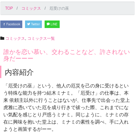
TOP
コミックス
厄受けの巫
Facebook
Twitter
LINE
コミックス
,
コミックス一覧
誰かを恋い慕い、交わることなど、許されない
身だーーー
内容紹介
「厄受けの巫」という、他人の厄災を己の身に受けるとい
う特殊な能力を持つ結木ミナミ。「厄受け」の仕事は、本
来 依頼主以外に行うことはないが、仕事先で出会った堂上
虎雅に憑いていた厄を成り行きで祓った際、これまでにな
い気配を感じとり戸惑うミナミ。同じように、ミナミの存
在に興味を抱いた堂上は、ミナミの素性を調べ、手に入れ
ようと画策するがーー。