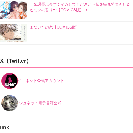
一条課長…今すぐイカせてください〜私を毎晩発情させる
ヒミツの香り〜【COMICS版】 3
まないたの恋【COMICS版】
X（Twitter）
ジュネット公式アカウント
ジュネット電子書籍公式
link