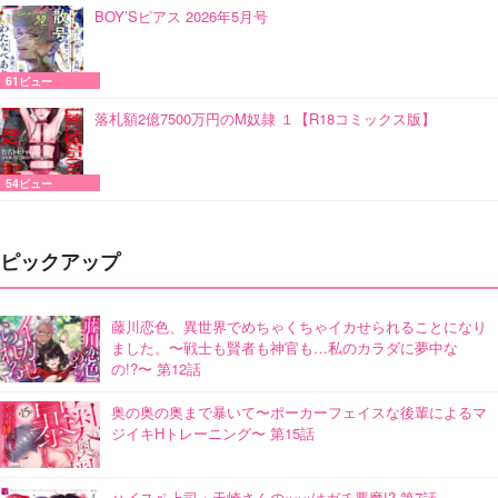
BOY’Sピアス 2026年5月号
61ビュー
落札額2億7500万円のM奴隷 １【R18コミックス版】
54ビュー
ピックアップ
藤川恋色、異世界でめちゃくちゃイカせられることになり
ました。〜戦士も賢者も神官も…私のカラダに夢中な
の!?〜 第12話
奥の奥の奥まで暴いて〜ポーカーフェイスな後輩によるマ
ジイキHトレーニング〜 第15話
ハイスペ上司・天崎さんの×××はガチ悪魔!? 第7話