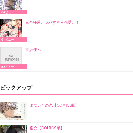
64ビュー
鬼畜極道、ヤバすぎる溺愛。 1
61ビュー
書店様へ
52ビュー
ピックアップ
まないたの恋【COMICS版】
密交【COMICS版】