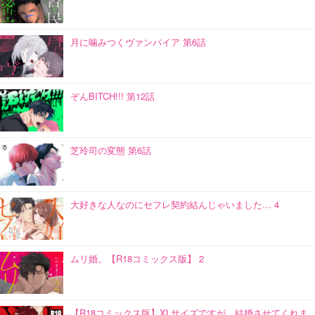
月に噛みつくヴァンパイア 第6話
ぞんBITCH!!! 第12話
芝玲司の変態 第6話
大好きな人なのにセフレ契約結んじゃいました… 4
ムリ婚。【R18コミックス版】 2
【R18コミックス版】XLサイズですが、結婚させてくれま