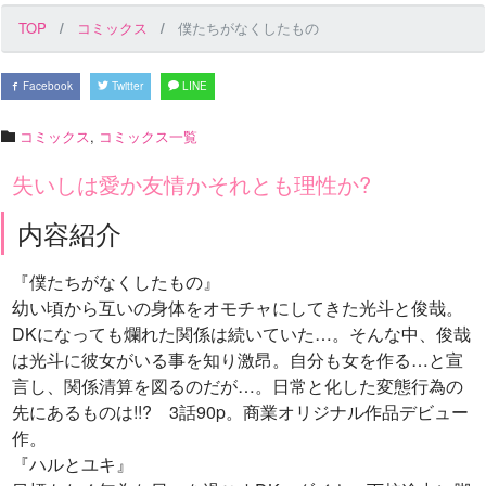
TOP
コミックス
僕たちがなくしたもの
Facebook
Twitter
LINE
コミックス
,
コミックス一覧
失いしは愛か友情かそれとも理性か?
内容紹介
『僕たちがなくしたもの』
幼い頃から互いの身体をオモチャにしてきた光斗と俊哉。
DKになっても爛れた関係は続いていた…。そんな中、俊哉
は光斗に彼女がいる事を知り激昂。自分も女を作る…と宣
言し、関係清算を図るのだが…。日常と化した変態行為の
先にあるものは!!? 3話90p。商業オリジナル作品デビュー
作。
『ハルとユキ』