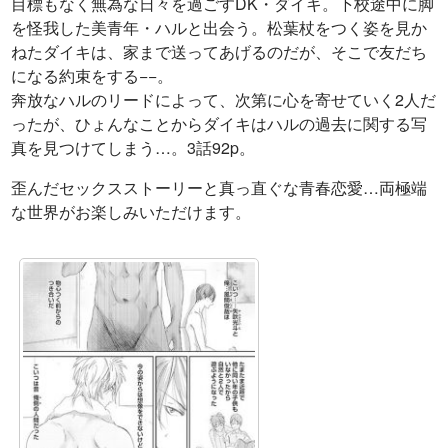
目標もなく無為な日々を過ごすDK・ダイキ。下校途中に脚
を怪我した美青年・ハルと出会う。松葉杖をつく姿を見か
ねたダイキは、家まで送ってあげるのだが、そこで友だち
になる約束をする−−。
奔放なハルのリードによって、次第に心を寄せていく2人だ
ったが、ひょんなことからダイキはハルの過去に関する写
真を見つけてしまう…。3話92p。
歪んだセックスストーリーと真っ直ぐな青春恋愛…両極端
な世界がお楽しみいただけます。