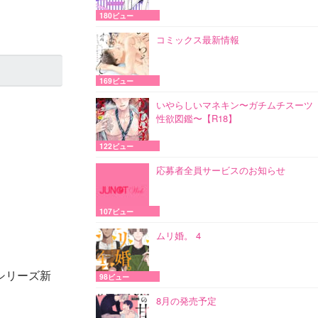
180ビュー
コミックス最新情報
169ビュー
いやらしいマネキン〜ガチムチスーツ
性欲図鑑〜【R18】
122ビュー
応募者全員サービスのお知らせ
107ビュー
ムリ婚。 4
シリーズ新
98ビュー
8月の発売予定