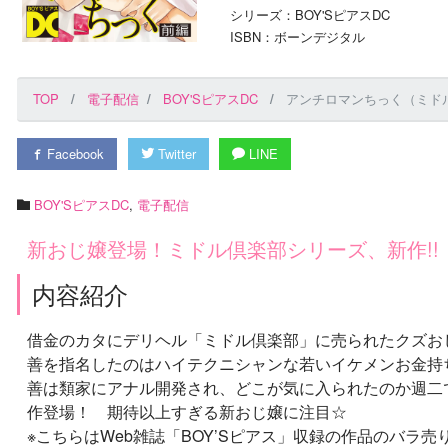
シリーズ：BOY'SピアスDC
ISBN：ボーンデジタル
TOP
電子配信
BOY'SピアスDC
アンチロマンちっく（ミド
Facebook
Twitter
LINE
BOY'SピアスDC
,
電子配信
新おじ嬢登場！ミドル倶楽部シリーズ、新作!!
内容紹介
借金のカタにデリヘル「ミドル倶楽部」に売られたクズお
善を指名したのはハイテクニシャンな若いイケメンお金持
善は類家にアナル開発され、どこが気に入られたのか週二
作登場！ 期待以上すぎる新おじ嬢に注目☆
※こちらはWeb雑誌「BOY’Sピアス」収録の作品のバラ売