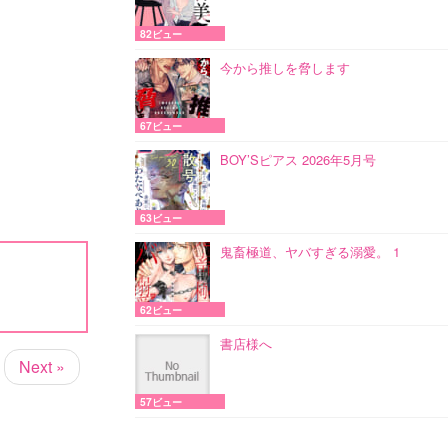
82ビュー
今から推しを脅します
67ビュー
BOY’Sピアス 2026年5月号
63ビュー
鬼畜極道、ヤバすぎる溺愛。 1
62ビュー
書店様へ
Next »
57ビュー