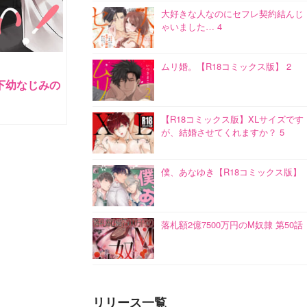
大好きな人なのにセフレ契約結んじ
ゃいました… 4
ムリ婚。【R18コミックス版】 2
下幼なじみの
【R18コミックス版】XLサイズです
が、結婚させてくれますか？ 5
僕、あなゆき【R18コミックス版】
落札額2億7500万円のM奴隷 第50話
リリース一覧