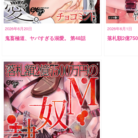
2026年6月20日
2026年6月1日
鬼畜極道、ヤバすぎる溺愛。 第48話
落札額2億75