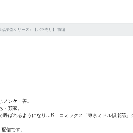
ル倶楽部シリーズ）【バラ売り】 前編
じノンケ・善。
ち・類家。
で呼ばれるようになり…!? コミックス「東京ミドル倶楽部」
り配信です。