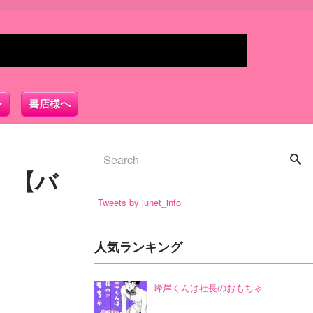
書店様へ
）【バ
Tweets by junet_info
人気ランキング
峰岸くんは社長のおもちゃ