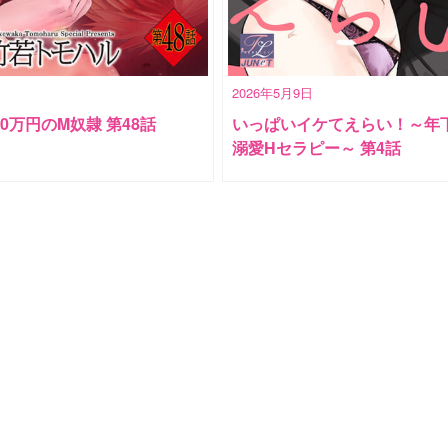
2026年5月9日
00万円のM奴隷 第48話
いっぱいイケてえらい！～年
溺愛Hセラピー～ 第4話