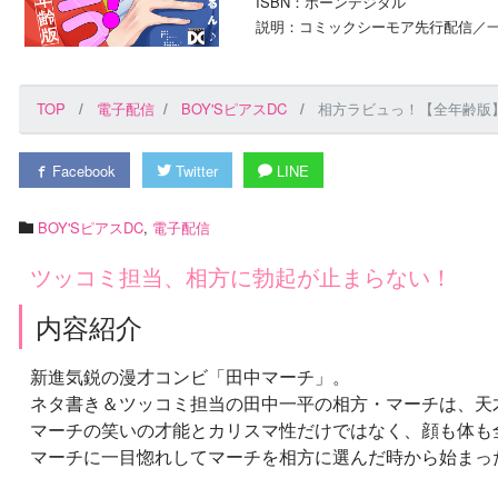
ISBN：ボーンデジタル
説明：コミックシーモア先行配信／一
TOP
電子配信
BOY'SピアスDC
相方ラビュっ！【全年齢版
Facebook
Twitter
LINE
BOY'SピアスDC
,
電子配信
ツッコミ担当、相方に勃起が止まらない！
内容紹介
新進気鋭の漫才コンビ「田中マーチ」。
ネタ書き＆ツッコミ担当の田中一平の相方・マーチは、天
マーチの笑いの才能とカリスマ性だけではなく、顔も体も
マーチに一目惚れしてマーチを相方に選んだ時から始まっ