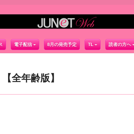
ス
電子配信
8月の発売予定
TL
読者の方へ
！【全年齢版】