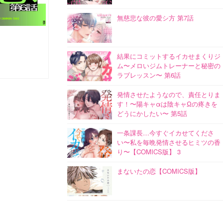
無慈悲な彼の愛シ方 第7話
結果にコミットするイカせまくりジ
ム〜メロいジムトレーナーと秘密の
ラブレッスン〜 第6話
発情させたようなので、責任とりま
す！〜陽キャαは陰キャΩの疼きを
どうにかしたい〜 第5話
一条課長…今すぐイカせてくださ
い〜私を毎晩発情させるヒミツの香
り〜【COMICS版】 3
まないたの恋【COMICS版】