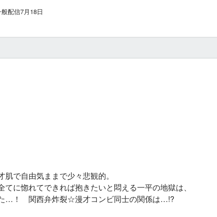
般配信7月18日
】
才肌で自由気ままで少々悲観的。
全てに惚れてできれば抱きたいと悶える一平の地獄は、
た…！ 関西弁炸裂☆漫才コンビ同士の関係は…!?