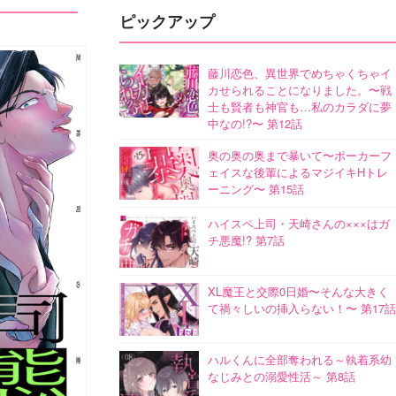
ピックアップ
藤川恋色、異世界でめちゃくちゃイ
カせられることになりました。〜戦
士も賢者も神官も…私のカラダに夢
中なの!?〜 第12話
奥の奥の奥まで暴いて〜ポーカーフ
ェイスな後輩によるマジイキHトレ
ーニング〜 第15話
ハイスペ上司・天崎さんの×××はガ
チ悪魔!? 第7話
XL魔王と交際0日婚〜そんな大きく
て禍々しいの挿入らない！〜 第17話
ハルくんに全部奪われる～執着系幼
なじみとの溺愛性活～ 第8話