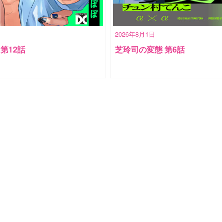
2026年8月1日
! 第12話
芝玲司の変態 第6話