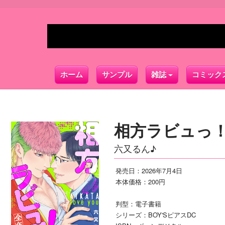
ホーム
サンプル
雑誌
コミック
相方ラビュっ
六又るん♪
発売日：2026年7月4日
本体価格：200円
判型：電子書籍
シリーズ：BOY'SピアスDC