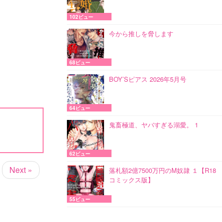
102ビュー
今から推しを脅します
68ビュー
BOY’Sピアス 2026年5月号
64ビュー
鬼畜極道、ヤバすぎる溺愛。 1
62ビュー
Next »
落札額2億7500万円のM奴隷 １【R18
コミックス版】
55ビュー