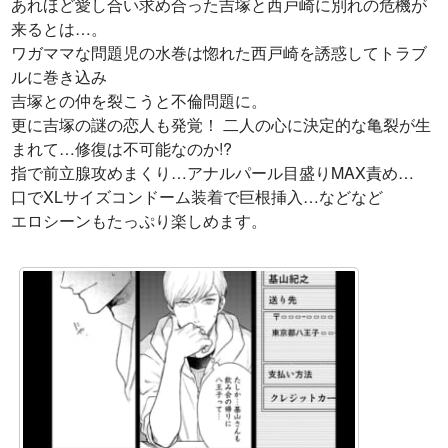
あれほど愛し合い求め合った吉塚と西戸崎に別れの危機が
来るとは…。
ワガママな問題児の水巻は惚れた西戸崎を誘惑してトラブ
ルに巻き込み
吉塚との仲を裂こうと不倫問題に。
更に吉塚の謎の恋人も発覚！ 二人の心に決定的な亀裂が生
まれて…修復は不可能なのか!?
指で前立腺攻めまくり…アナルパール目盛りMAX責め…
口でXLサイズコンドーム装着で巨根挿入…などなど
エロシーンもたっぷり楽しめます。