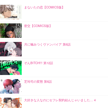
まないたの恋【COMICS版】
密交【COMICS版】
月に噛みつくヴァンパイア 第6話
ぞんBITCH!!! 第12話
芝玲司の変態 第6話
大好きな人なのにセフレ契約結んじゃいました… 4