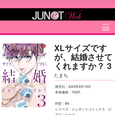
Togg
navig
XLサイズです
が、結婚させて
くれますか？ 3
たまち
発売日：2023年9月19日
本体価格：700円
判型：B6
シリーズ：ジュネットコミックス ピ
アスシリーズ